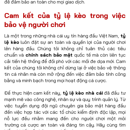
để đảm bảo an toàn cho mọi giao dịch.
Cam kết của tỷ lệ kèo trong việc
bảo vệ người chơi
Là một trong những nhà cái uy tín hàng đầu Việt Nam,
tỷ
lệ kèo
luôn đặt sự an toàn và quyền lợi của người chơi
lên hàng đầu. Chúng tôi không chỉ tuân thủ các tiêu
chuẩn và
chính sách bảo mật
quốc tế mà còn liên tục
cải tiến hệ thống để đối phó với các mối đe dọa mới. Cam
kết của chúng tôi không chỉ dừng lại ở việc bảo vệ thông
tin cá nhân mà còn mở rộng đến việc đảm bảo tính công
bằng và minh bạch trong mọi hoạt động cá cược.
Để thực hiện cam kết này,
tỷ lệ kèo nhà cái
đã đầu tư
mạnh mẽ vào công nghệ, nhân sự và quy trình quản lý. Từ
việc tuyển dụng đội ngũ chuyên gia bảo mật hàng đầu
đến việc hợp tác với các tổ chức kiểm định độc lập, mọi
nỗ lực đều nhằm mang đến cho người chơi một môi
trường cá cược an toàn và đáng tin cậy. Hãy cùng tìm