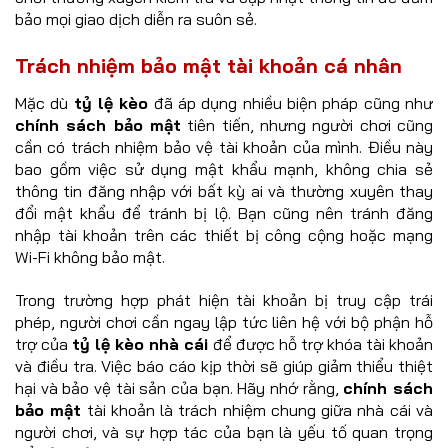
bảo mọi giao dịch diễn ra suôn sẻ.
Trách nhiệm bảo mật tài khoản cá nhân
Mặc dù
tỷ lệ kèo
đã áp dụng nhiều biện pháp cũng như
chính sách bảo mật
tiên tiến, nhưng người chơi cũng
cần có trách nhiệm bảo vệ tài khoản của mình. Điều này
bao gồm việc sử dụng mật khẩu mạnh, không chia sẻ
thông tin đăng nhập với bất kỳ ai và thường xuyên thay
đổi mật khẩu để tránh bị lộ. Bạn cũng nên tránh đăng
nhập tài khoản trên các thiết bị công cộng hoặc mạng
Wi-Fi không bảo mật.
Trong trường hợp phát hiện tài khoản bị truy cập trái
phép, người chơi cần ngay lập tức liên hệ với bộ phận hỗ
trợ của
tỷ lệ kèo nhà cái
để được hỗ trợ khóa tài khoản
và điều tra. Việc báo cáo kịp thời sẽ giúp giảm thiểu thiệt
hại và bảo vệ tài sản của bạn. Hãy nhớ rằng,
chính sách
bảo mật
tài khoản là trách nhiệm chung giữa nhà cái và
người chơi, và sự hợp tác của bạn là yếu tố quan trọng