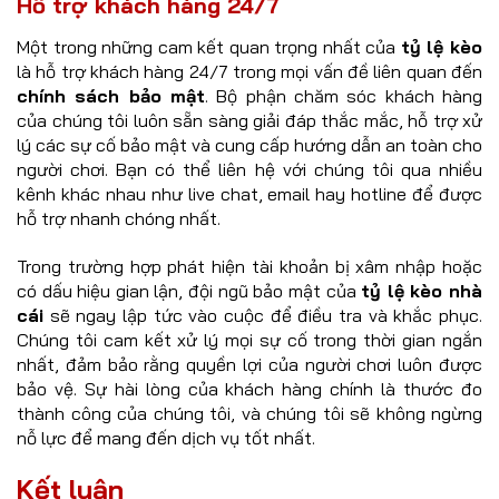
Hỗ trợ khách hàng 24/7
Một trong những cam kết quan trọng nhất của
tỷ lệ kèo
là hỗ trợ khách hàng 24/7 trong mọi vấn đề liên quan đến
chính sách bảo mật
. Bộ phận chăm sóc khách hàng
của chúng tôi luôn sẵn sàng giải đáp thắc mắc, hỗ trợ xử
lý các sự cố bảo mật và cung cấp hướng dẫn an toàn cho
người chơi. Bạn có thể liên hệ với chúng tôi qua nhiều
kênh khác nhau như live chat, email hay hotline để được
hỗ trợ nhanh chóng nhất.
Trong trường hợp phát hiện tài khoản bị xâm nhập hoặc
có dấu hiệu gian lận, đội ngũ bảo mật của
tỷ lệ kèo nhà
cái
sẽ ngay lập tức vào cuộc để điều tra và khắc phục.
Chúng tôi cam kết xử lý mọi sự cố trong thời gian ngắn
nhất, đảm bảo rằng quyền lợi của người chơi luôn được
bảo vệ. Sự hài lòng của khách hàng chính là thước đo
thành công của chúng tôi, và chúng tôi sẽ không ngừng
nỗ lực để mang đến dịch vụ tốt nhất.
Kết luận