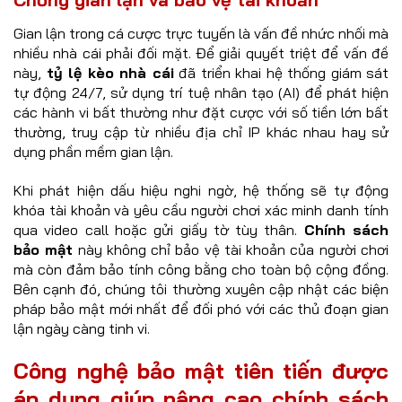
Gian lận trong cá cược trực tuyến là vấn đề nhức nhối mà
nhiều nhà cái phải đối mặt. Để giải quyết triệt để vấn đề
này,
tỷ lệ kèo nhà cái
đã triển khai hệ thống giám sát
tự động 24/7, sử dụng trí tuệ nhân tạo (AI) để phát hiện
các hành vi bất thường như đặt cược với số tiền lớn bất
thường, truy cập từ nhiều địa chỉ IP khác nhau hay sử
dụng phần mềm gian lận.
Khi phát hiện dấu hiệu nghi ngờ, hệ thống sẽ tự động
khóa tài khoản và yêu cầu người chơi xác minh danh tính
qua video call hoặc gửi giấy tờ tùy thân.
C
hính sách
bảo mật
này không chỉ bảo vệ tài khoản của người chơi
mà còn đảm bảo tính công bằng cho toàn bộ cộng đồng.
Bên cạnh đó, chúng tôi thường xuyên cập nhật các biện
pháp bảo mật mới nhất để đối phó với các thủ đoạn gian
lận ngày càng tinh vi.
Công nghệ bảo mật tiên tiến được
áp dụng giúp nâng cao chính sách