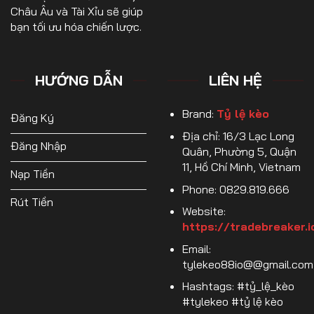
Châu Âu và Tài Xỉu sẽ giúp
bạn tối ưu hóa chiến lược.
HƯỚNG DẪN
LIÊN HỆ
Brand:
Tỷ lệ kèo
Đăng Ký
Địa chỉ: 16/3 Lạc Long
Đăng Nhập
Quân, Phường 5, Quận
11, Hồ Chí Minh, Vietnam
Nạp Tiền
Phone: 0829.819.666
Rút Tiền
Website:
https://tradebreaker.i
Email:
tylekeo88io@@gmail.com
Hashtags: #tỷ_lệ_kèo
#tylekeo #tỷ lệ kèo