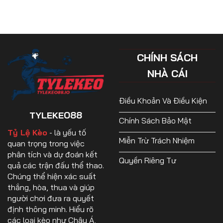
CHÍNH SÁCH
NHÀ CÁI
Điều Khoản Và Điều Kiện
TYLEKEO88
Chính Sách Bảo Mật
Tỷ Lệ Kèo
- là yếu tố
Miễn Trừ Trách Nhiệm
quan trọng trong việc
phân tích và dự đoán kết
Quyền Riêng Tư
quả các trận đấu thể thao.
Chúng thể hiện xác suất
thắng, hòa, thua và giúp
người chơi đưa ra quyết
định thông minh. Hiểu rõ
các loại kèo như Châu Á,