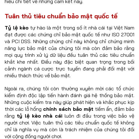
hiểu chi tiết về những cam kết này.
Tuân thủ tiêu chuẩn bảo mật quốc tế
Tỷ lệ kèo
tự hào là một trong số ít nhà cái tại Việt Nam
đạt được các chứng chỉ bảo mật quốc tế như ISO 27001
và PCI DSS. Những chứng chỉ này không chỉ chứng minh
năng lực bảo mật của chúng tôi mà còn đảm bảo rằng
mọi quy trình xử lý dữ liệu đều tuân thủ các tiêu chuẩn
khắt khe nhất. Điều này đặc biệt quan trọng trong bối
cảnh ngành cá cược trực tuyến đang phải đối mặt với
nhiều thách thức về bảo mật.
Ngoài ra, chúng tôi còn thường xuyên mời các tổ chức
kiểm định độc lập tiến hành đánh giá hệ thống bảo mật.
Những cuộc kiểm tra này giúp phát hiện và khắc phục kịp
thời các lỗ hổng
chính sách bảo mật
tiềm ẩn, đảm bảo
rằng
tỷ lệ kèo nhà cái
luôn đi đầu trong việc bảo vệ
người chơi. Việc tuân thủ các tiêu chuẩn quốc tế không
chỉ là nghĩa vụ mà còn là trách nhiệm của chúng tôi đối
với cộng đồng người chơi.