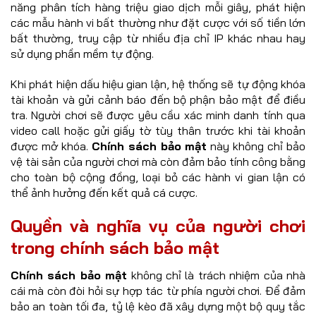
năng phân tích hàng triệu giao dịch mỗi giây, phát hiện
các mẫu hành vi bất thường như đặt cược với số tiền lớn
bất thường, truy cập từ nhiều địa chỉ IP khác nhau hay
sử dụng phần mềm tự động.
Khi phát hiện dấu hiệu gian lận, hệ thống sẽ tự động khóa
tài khoản và gửi cảnh báo đến bộ phận bảo mật để điều
tra. Người chơi sẽ được yêu cầu xác minh danh tính qua
video call hoặc gửi giấy tờ tùy thân trước khi tài khoản
được mở khóa.
C
hính sách bảo mật
này không chỉ bảo
vệ tài sản của người chơi mà còn đảm bảo tính công bằng
cho toàn bộ cộng đồng, loại bỏ các hành vi gian lận có
thể ảnh hưởng đến kết quả cá cược.
Quyền và nghĩa vụ của người chơi
trong chính sách bảo mật
Chính sách bảo mật
không chỉ là trách nhiệm của nhà
cái mà còn đòi hỏi sự hợp tác từ phía người chơi. Để đảm
bảo an toàn tối đa, tỷ lệ kèo đã xây dựng một bộ quy tắc