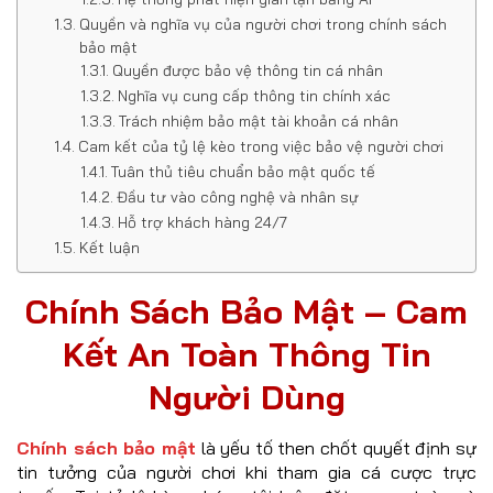
Quyền và nghĩa vụ của người chơi trong chính sách
bảo mật
Quyền được bảo vệ thông tin cá nhân
Nghĩa vụ cung cấp thông tin chính xác
Trách nhiệm bảo mật tài khoản cá nhân
Cam kết của tỷ lệ kèo trong việc bảo vệ người chơi
Tuân thủ tiêu chuẩn bảo mật quốc tế
Đầu tư vào công nghệ và nhân sự
Hỗ trợ khách hàng 24/7
Kết luận
Chính Sách Bảo Mật – Cam
Kết An Toàn Thông Tin
Người Dùng
Chính sách bảo mật
là yếu tố then chốt quyết định sự
tin tưởng của người chơi khi tham gia cá cược trực