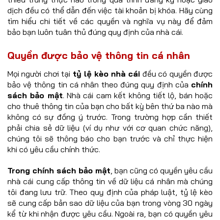
dịch đều có thể dẫn đến việc tài khoản bị khóa. Hãy cùng
tìm hiểu chi tiết về các quyền và nghĩa vụ này để đảm
bảo bạn luôn tuân thủ đúng quy định của nhà cái.
Quyền được bảo vệ thông tin cá nhân
Mọi người chơi tại
tỷ lệ kèo nhà cái
đều có quyền được
bảo vệ thông tin cá nhân theo đúng quy định của
chính
sách bảo mật
. Nhà cái cam kết không tiết lộ, bán hoặc
cho thuê thông tin của bạn cho bất kỳ bên thứ ba nào mà
không có sự đồng ý trước. Trong trường hợp cần thiết
phải chia sẻ dữ liệu (ví dụ như với cơ quan chức năng),
chúng tôi sẽ thông báo cho bạn trước và chỉ thực hiện
khi có yêu cầu chính thức.
Trong chính sách bảo mật
, bạn cũng có quyền yêu cầu
nhà cái cung cấp thông tin về dữ liệu cá nhân mà chúng
tôi đang lưu trữ. Theo quy định của pháp luật, tỷ lệ kèo
sẽ cung cấp bản sao dữ liệu của bạn trong vòng 30 ngày
kể từ khi nhận được yêu cầu. Ngoài ra, bạn có quyền yêu