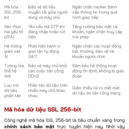
Mã hóa
Bảo vệ dữ liệu
Ngăn chặn hacker đánh
SSL 256-
truyền tải giữa người
cắp thông tin trong quá
bit
dùng và máy chủ
trình giao tiếp
Xác thực
Yêu cầu mã OTP khi
Tăng cường bảo mật tài
hai yếu tố
đăng nhập hoặc rút
khoản, ngăn chặn truy cập
(2FA)
tiền
trái phép
Hệ thống
Phát hiện hành vi
Ngăn chặn các hoạt động
giám sát
gian lận tự động
bất thường, bảo vệ tài
AI
24/7
khoản người chơi
Tường lửa
Bảo vệ máy chủ khỏi
Đảm bảo hệ thống hoạt
thế hệ
các cuộc tấn công
động ổn định, không bị gián
mới
DDoS
đoạn
Lưu trữ
Phân tán dữ liệu trên
Giảm thiểu rủi ro mất mát
dữ liệu
nhiều máy chủ khác
dữ liệu do tấn công mạng
phân tán
nhau
Mã hóa dữ liệu SSL 256-bit
Công nghệ mã hóa SSL 256-bit là tiêu chuẩn vàng trong
chính sách bảo mật
trực tuyến hiện nay. Nhờ vậy