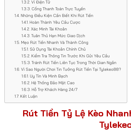
Ví Điện Tử
Cổng Thanh Toán Trực Tuyến
Những Điều Kiện Cần Biết Khi Rút Tiền
Hoàn Thành Yêu Cầu Cược
Xác Minh Tài Khoản
Tuân Thủ Hạn Mức Giao Dịch
Mẹo Rút Tiền Nhanh Và Thành Công
Sử Dụng Tài Khoản Chính Chủ
Kiểm Tra Thông Tin Trước Khi Gửi Yêu Cầu
Tránh Rút Tiền Liên Tục Trong Thời Gian Ngắn
Vì Sao Người Chơi Tin Tưởng Rút Tiền Tại Tylekeo88?
Uy Tín Và Minh Bạch
Hệ Thống Bảo Mật Cao
Hỗ Trợ Khách Hàng 24/7
Kết Luận
Rút Tiền Tỷ Lệ Kèo Nhan
Tyleke