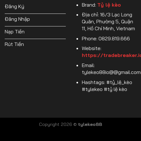
Brand:
Tỷ lệ kèo
Đăng Ký
Địa chỉ: 16/3 Lạc Long
Đăng Nhập
Quân, Phường 5, Quận
11, Hồ Chí Minh, Vietnam
Nạp Tiền
Phone: 0829.819.666
Rút Tiền
Website:
https://tradebreaker.i
Email:
tylekeo88io@@gmail.com
Hashtags: #tỷ_lệ_kèo
#tylekeo #tỷ lệ kèo
Copyright 2026 ©
tylekeo88