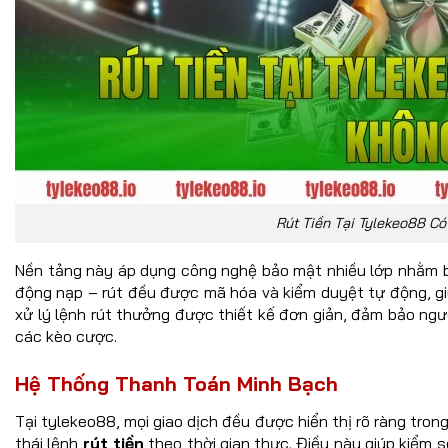
Rút Tiền Tại Tylekeo88 C
Nền tảng này áp dụng công nghệ bảo mật nhiều lớp nhằm bả
động nạp – rút đều được mã hóa và kiểm duyệt tự động, giúp 
xử lý lệnh rút thưởng được thiết kế đơn giản, đảm bảo ngư
các kèo cược.
Hệ Thống Thanh Toán Minh Bạch
Tại tylekeo88, mọi giao dịch đều được hiển thị rõ ràng trong
thái lệnh
rút tiền
theo thời gian thực. Điều này giúp kiểm s