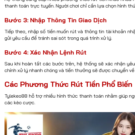
thanh toán trực tuyến. Người chơi chỉ cần lựa chọn hình th
Bước 3: Nhập Thông Tin Giao Dịch
Tiếp theo, nhập số tiền muốn rút và thông tin tài khoản nhận
gửi yêu cầu để tránh sai sót trong quá trình xử lý.
Bước 4: Xác Nhận Lệnh Rút
Sau khi hoàn tất các bước trên, hệ thống sẽ xác nhận yê
chính xử lý nhanh chóng và tiền thưởng sẽ được chuyển về 
Các Phương Thức Rút Tiền Phổ Biến
Tylekeo88 hỗ trợ nhiều hình thức thanh toán nhằm giúp ng
các kèo cược.