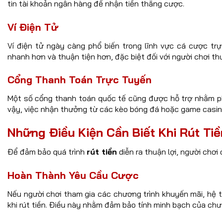
tin tài khoản ngân hàng để nhận tiền thắng cược.
Ví Điện Tử
Ví điện tử ngày càng phổ biến trong lĩnh vực cá cược tr
nhanh hơn và thuận tiện hơn, đặc biệt đối với người chơi th
Cổng Thanh Toán Trực Tuyến
Một số cổng thanh toán quốc tế cũng được hỗ trợ nhằm ph
vậy, việc nhận thưởng từ các kèo bóng đá hoặc game casin
Những Điều Kiện Cần Biết Khi Rút Tiề
Để đảm bảo quá trình
rút tiền
diễn ra thuận lợi, người chơi
Hoàn Thành Yêu Cầu Cược
Nếu người chơi tham gia các chương trình khuyến mãi, hệ
khi rút tiền. Điều này nhằm đảm bảo tính minh bạch của chư