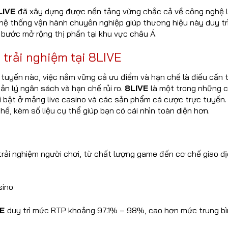
LIVE
đã xây dựng được nền tảng vững chắc cả về công nghệ 
 hệ thống vận hành chuyên nghiệp giúp thương hiệu này duy trì
 bước mở rộng thị phần tại khu vực châu Á.
 trải nghiệm tại 8LIVE
ực tuyến nào, việc nắm vững cả ưu điểm và hạn chế là điều cần 
uản lý ngân sách và hạn chế rủi ro.
8LIVE
là một trong những 
 bật ở mảng live casino và các sản phẩm cá cược trực tuyến.
chế, kèm số liệu cụ thể giúp bạn có cái nhìn toàn diện hơn.
trải nghiệm người chơi, từ chất lượng game đến cơ chế giao dị
sino
VE
duy trì mức RTP khoảng 97.1% – 98%, cao hơn mức trung bì