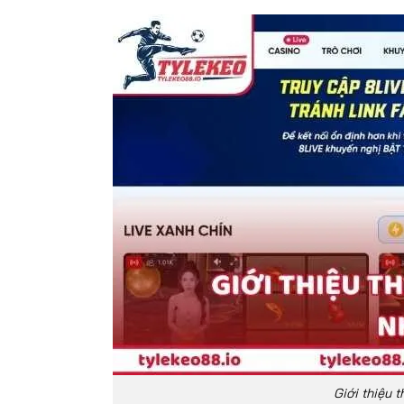
Giới thiệu 