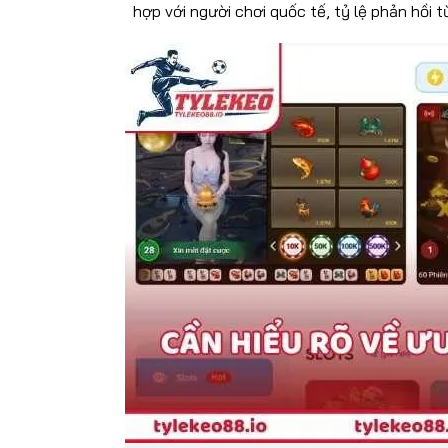
hợp với người chơi quốc tế, tỷ lệ phản hồi t