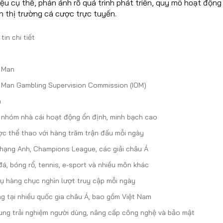
ệu cụ thể, phản ánh rõ quá trình phát triển, quy mô hoạt độn
n thị trường cá cược trực tuyến.
tin chi tiết
f Man
f Man Gambling Supervision Commission (IOM)
m
nhóm nhà cái hoạt động ổn định, minh bạch cao
c thể thao với hàng trăm trận đấu mỗi ngày
hạng Anh, Champions League, các giải châu Á
á, bóng rổ, tennis, e-sport và nhiều môn khác
ụ hàng chục nghìn lượt truy cập mỗi ngày
g tại nhiều quốc gia châu Á, bao gồm Việt Nam
ung trải nghiệm người dùng, nâng cấp công nghệ và bảo mật