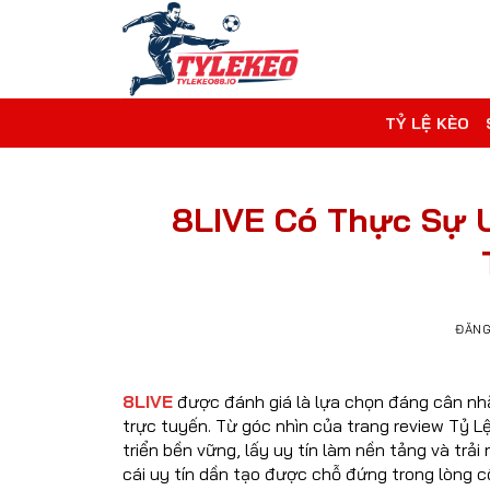
Bỏ
qua
nội
dung
TỶ LỆ KÈO
8LIVE Có Thực Sự 
ĐĂN
8LIVE
được đánh giá là lựa chọn đáng cân nhắ
trực tuyến. Từ góc nhìn của trang review Tỷ 
triển bền vững, lấy uy tín làm nền tảng và trả
cái uy tín dần tạo được chỗ đứng trong lòng c