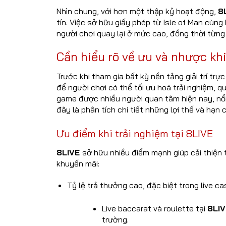
Nhìn chung, với hơn một thập kỷ hoạt động,
8
tín. Việc sở hữu giấy phép từ Isle of Man cùng
người chơi quay lại ở mức cao, đồng thời từng
Cần hiểu rõ về ưu và nhược khi
Trước khi tham gia bất kỳ nền tảng giải trí tr
để người chơi có thể tối ưu hoá trải nghiệm, q
game được nhiều người quan tâm hiện nay, nổi
đây là phân tích chi tiết những lợi thế và hạn 
Ưu điểm khi trải nghiệm tại 8LIVE
8LIVE
sở hữu nhiều điểm mạnh giúp cải thiện 
khuyến mãi:
Tỷ lệ trả thưởng cao, đặc biệt trong live ca
Live baccarat và roulette tại
8LI
trường.