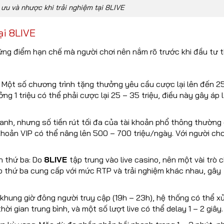
 ưu và nhược khi trải nghiệm tại 8LIVE
ại 8LIVE
ững điểm hạn chế mà người chơi nên nắm rõ trước khi đầu tư t
 Một số chương trình tặng thưởng yêu cầu cược lại lên đến 2
ởng 1 triệu có thể phải cược lại 25 – 35 triệu, điều này gây áp 
nhanh, nhưng số tiền rút tối đa của tài khoản phổ thông thường 
 khoản VIP có thể nâng lên 500 – 700 triệu/ngày. Với người ch
n thứ ba: Do
8LIVE
tập trung vào live casino, nên một vài trò c
p thứ ba cung cấp với mức RTP và trải nghiệm khác nhau, gây
khung giờ đông người truy cập (19h – 23h), hệ thống có thể xử
ời gian trung bình, và một số lượt live có thể delay 1 – 2 giây.