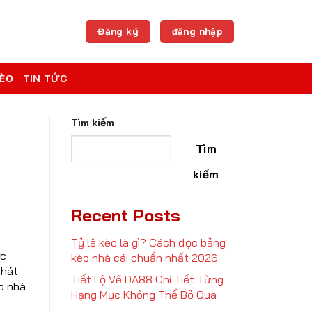
Đăng ký
đăng nhập
KÈO
TIN TỨC
Tìm kiếm
Tìm
kiếm
Recent Posts
Tỷ lệ kèo là gì? Cách đọc bảng
ợc
kèo nhà cái chuẩn nhất 2026
phát
Tiết Lộ Về DA88 Chi Tiết Từng
úp nhà
Hạng Mục Không Thể Bỏ Qua