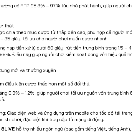
thường có RTP 95.8% – 97% tùy nhà phát hành, giúp người ch
er thật
ược chia theo mức cược từ thấp đến cao, phù hợp cả người mớ
15 – 35 giây, tối ưu cho người chơi muốn cược nhanh.
g nạp tiền xử lý dưới 60 giây, rút tiền trung bình trong 1.5 – 4
 99%. Điều này giúp người chơi kiểm soát dòng vốn hiệu quả h
 dùng mới và thường xuyên
 điều kiện cược thấp hơn một số đối thủ.
ng 0.3% – 1.2%, giúp người chơi tối ưu nguồn vốn trung bình
uả.
động: Giao diện web và ứng dụng trên mobile cho tốc độ tải tran
ạn khi chơi, đặc biệt khi truy cập từ mạng di động.
:
8LIVE
hỗ trợ nhiều ngôn ngữ (bao gồm tiếng Việt, tiếng Anh),