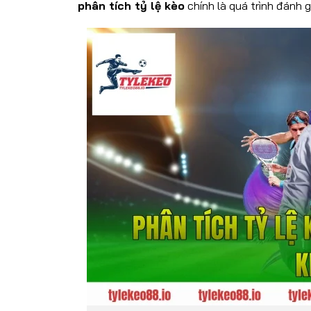
phân tích tỷ lệ kèo
chính là quá trình đánh 