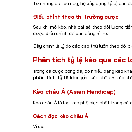
Từ những dữ liệu này, họ xây dựng tỷ lệ ban đầ
Điều chỉnh theo thị trường cược
Sau khi mở kèo, nhà cái sẽ theo dõi lượng ti
được điều chỉnh để cân bằng rủi ro.
Đây chính là lý do các cao thủ luôn theo dõi b
Phân tích tỷ lệ kèo
qua các l
Trong cá cược bóng đá, có nhiều dạng kèo khác
phân tích tỷ lệ kèo
gồm: kèo châu Á, kèo châ
Kèo châu Á (Asian Handicap)
Kèo châu Á là loại kèo phổ biến nhất trong cá 
Cách đọc kèo châu Á
Ví dụ: