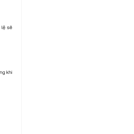
 lệ sẽ
ng khi