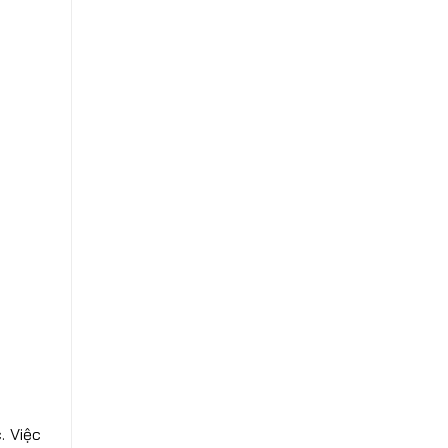
. Việc