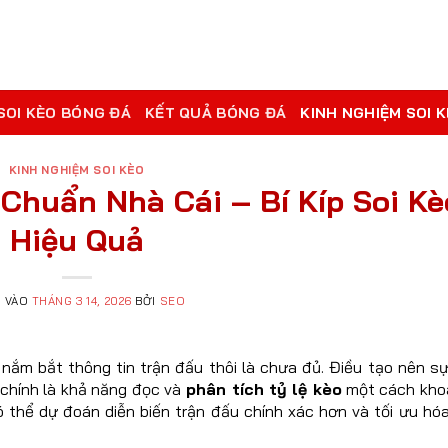
SOI KÈO BÓNG ĐÁ
KẾT QUẢ BÓNG ĐÁ
KINH NGHIỆM SOI 
KINH NGHIỆM SOI KÈO
Chuẩn Nhà Cái – Bí Kíp Soi Kè
Hiệu Quả
 VÀO
THÁNG 3 14, 2026
BỞI
SEO
c nắm bắt thông tin trận đấu thôi là chưa đủ. Điều tạo nên s
 chính là khả năng đọc và
phân tích tỷ lệ kèo
một cách kho
ó thể dự đoán diễn biến trận đấu chính xác hơn và tối ưu hóa