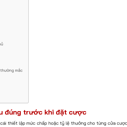
hủ
i thường mắc
iểu đúng trước khi đặt cược
 cái thiết lập mức chấp hoặc tỷ lệ thưởng cho từng cửa cược