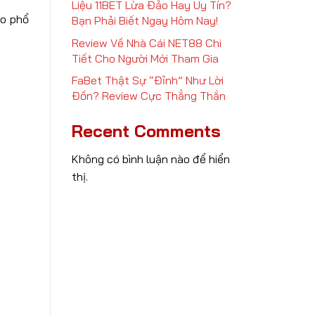
Liệu 11BET Lừa Đảo Hay Uy Tín?
èo phổ
Bạn Phải Biết Ngay Hôm Nay!
Review Về Nhà Cái NET88 Chi
Tiết Cho Người Mới Tham Gia
FaBet Thật Sự “Đỉnh” Như Lời
Đồn? Review Cực Thẳng Thắn
Recent Comments
Không có bình luận nào để hiển
thị.