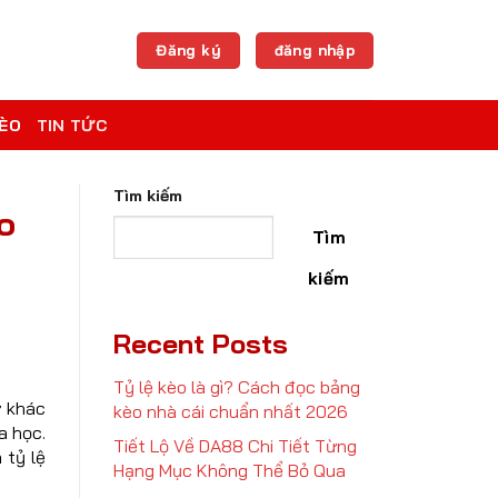
Đăng ký
đăng nhập
KÈO
TIN TỨC
Tìm kiếm
o
Tìm
kiếm
Recent Posts
Tỷ lệ kèo là gì? Cách đọc bảng
ự khác
kèo nhà cái chuẩn nhất 2026
a học.
Tiết Lộ Về DA88 Chi Tiết Từng
 tỷ lệ
Hạng Mục Không Thể Bỏ Qua