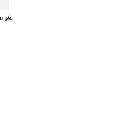
ều yếu