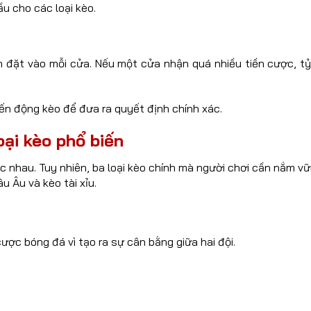
u cho các loại kèo.
ền đặt vào mỗi cửa. Nếu một cửa nhận quá nhiều tiền cược, tỷ
iến động kèo để đưa ra quyết định chính xác.
oại kèo phổ biến
 nhau. Tuy nhiên, ba loại kèo chính mà người chơi cần nắm vữ
u Âu và kèo tài xỉu.
cược bóng đá vì tạo ra sự cân bằng giữa hai đội.