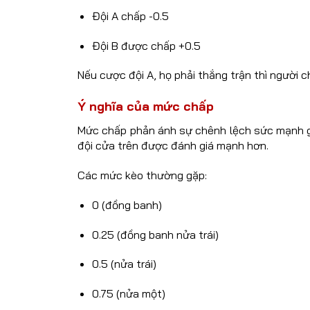
Đội A chấp -0.5
Đội B được chấp +0.5
Nếu cược đội A, họ phải thắng trận thì người c
Ý nghĩa của mức chấp
Mức chấp phản ánh sự chênh lệch sức mạnh gi
đội cửa trên được đánh giá mạnh hơn.
Các mức kèo thường gặp:
0 (đồng banh)
0.25 (đồng banh nửa trái)
0.5 (nửa trái)
0.75 (nửa một)