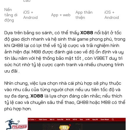
cao
Nền
iOS +
App thân
iOS +
tảng di
App + web
Android
thiện
Android
động
Dựa trên bảng so sánh, có thể thấy
XO88
nổi bật ở tốc
độ giao dịch nhanh và hệ sinh thái game phong phú, trong
khi QH88 lại có lợi thế về tỷ lệ cược và trải nghiệm hình
ảnh hiện đại. M88 được đánh giá cao về độ ổn định và uy
tín lâu năm với hệ thống bảo mật tốt , còn V9BET duy trì
sức hút nhờ tỷ lệ cược cạnh tranh và nhiều chương trình
ưu đãi .
Nhìn chung, việc lựa chọn nhà cái phù hợp sẽ phụ thuộc
vào nhu cầu của từng người chơi: nếu ưu tiên tốc độ và
sự đa dạng,
XO88
là lựa chọn đáng cân nhắc; nếu thích
tỷ lệ cao và chuyên sâu thể thao, QH88 hoặc M88 có thể
phù hợp hơn.