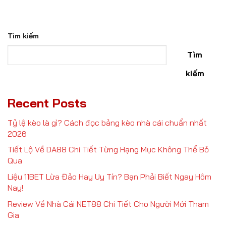
Tìm kiếm
Tìm
kiếm
Recent Posts
Tỷ lệ kèo là gì? Cách đọc bảng kèo nhà cái chuẩn nhất
2026
Tiết Lộ Về DA88 Chi Tiết Từng Hạng Mục Không Thể Bỏ
Qua
Liệu 11BET Lừa Đảo Hay Uy Tín? Bạn Phải Biết Ngay Hôm
Nay!
Review Về Nhà Cái NET88 Chi Tiết Cho Người Mới Tham
Gia