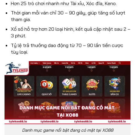
Hơn 25 trò chơi nhanh như Tài xỉu, Xóc đĩa, Keno.
Thời gian mỗi ván chỉ 30 – 90 giây, giúp tăng số lượt
tham gia.
Xổ số hỗ trợ hơn 20 loại hình, kết quả cập nhật sau 2 –
3 phút.
Tỷ lệ trả thưởng dao động từ 70 – 90 lần tiền cược
tùy loại.
Danh mục game nổi bật đang có mặt tại XO88