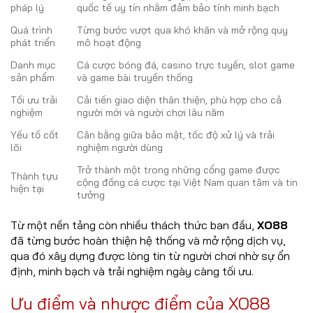
pháp lý
quốc tế uy tín nhằm đảm bảo tính minh bạch
Quá trình
Từng bước vượt qua khó khăn và mở rộng quy
phát triển
mô hoạt động
Danh mục
Cá cược bóng đá, casino trực tuyến, slot game
sản phẩm
và game bài truyền thống
Tối ưu trải
Cải tiến giao diện thân thiện, phù hợp cho cả
nghiệm
người mới và người chơi lâu năm
Yếu tố cốt
Cân bằng giữa bảo mật, tốc độ xử lý và trải
lõi
nghiệm người dùng
Trở thành một trong những cổng game được
Thành tựu
cộng đồng cá cược tại Việt Nam quan tâm và tin
hiện tại
tưởng
Từ một nền tảng còn nhiều thách thức ban đầu,
XO88
đã từng bước hoàn thiện hệ thống và mở rộng dịch vụ,
qua đó xây dựng được lòng tin từ người chơi nhờ sự ổn
định, minh bạch và trải nghiệm ngày càng tối ưu.
Ưu điểm và nhược điểm của XO88