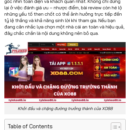
góc nhìn toàn diện và khách quan nhất. Không chỉ dừng
lại ở việc đánh giá ưu – nhược điểm, bài review còn hé lộ
những yếu tố then chốt có thể ảnh hưởng trực tiếp đến
tỷ lệ thắng và khả năng sinh lời khi tham gia. Nếu bạn
đang cân nhắc lựa chọn một nhà cái an toàn và hiệu quả,
đây chắc chắn là nội dung không nên bỏ qua.
Khởi đầu và chặng đường trưởng thành của XO88
Table of Contents