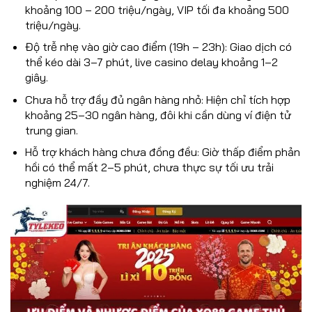
khoảng 100 – 200 triệu/ngày, VIP tối đa khoảng 500
triệu/ngày.
Độ trễ nhẹ vào giờ cao điểm (19h – 23h): Giao dịch có
thể kéo dài 3–7 phút, live casino delay khoảng 1–2
giây.
Chưa hỗ trợ đầy đủ ngân hàng nhỏ: Hiện chỉ tích hợp
khoảng 25–30 ngân hàng, đôi khi cần dùng ví điện tử
trung gian.
Hỗ trợ khách hàng chưa đồng đều: Giờ thấp điểm phản
hồi có thể mất 2–5 phút, chưa thực sự tối ưu trải
nghiệm 24/7.