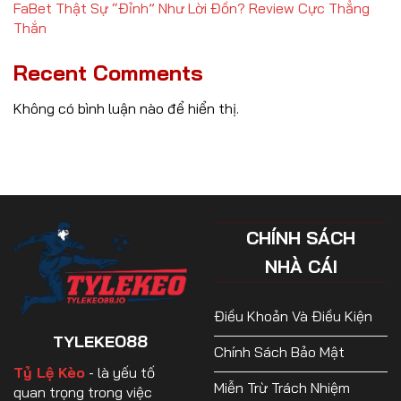
FaBet Thật Sự “Đỉnh” Như Lời Đồn? Review Cực Thẳng
Thắn
Recent Comments
Không có bình luận nào để hiển thị.
CHÍNH SÁCH
NHÀ CÁI
Điều Khoản Và Điều Kiện
TYLEKEO88
Chính Sách Bảo Mật
Tỷ Lệ Kèo
- là yếu tố
Miễn Trừ Trách Nhiệm
quan trọng trong việc